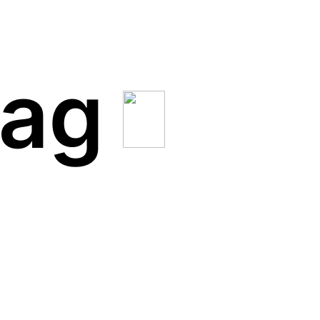
rag
Alentejo – Das rot-weiße
Herz Portugals