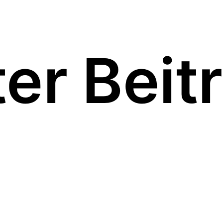
er Beit
Street Food Friday –
Gastro Pub „The Pier“