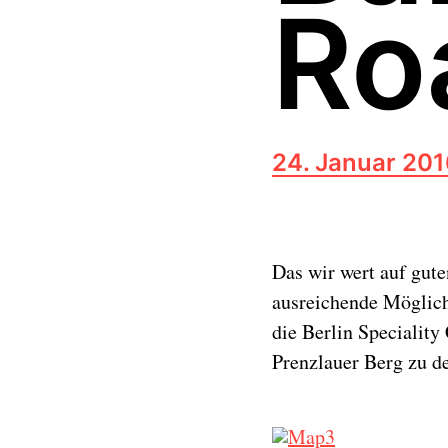
Ro
B
24. Januar 20
e
i
t
r
Das wir wert auf gute
a
g
ausreichende Möglichk
s
die Berlin Speciality
d
a
Prenzlauer Berg zu 
t
u
m