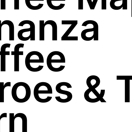
nanza
ffee
roes & 
rn