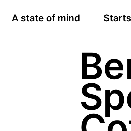
A state of mind
Starts
Ber
Spe
Co