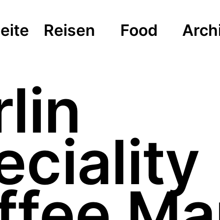
eite
Reisen
Food
Arch
lin
ciality
ffee Ma