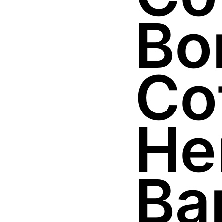
Bo
Co
He
Ba