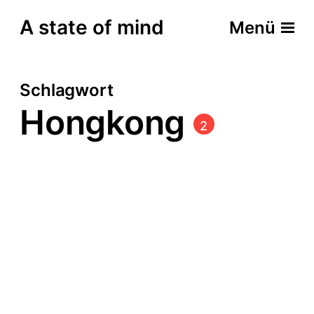
A state of mind
Menü
Schlagwort
Hongkong
2
Hong Kong Best of
Hong Kong – Zwischen
Nostalgie und
Melancholie